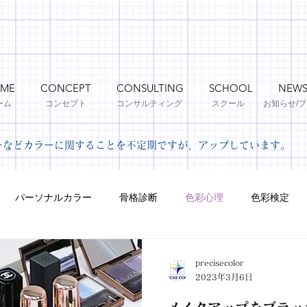
ME
CONCEPT
CONSULTING
SCHOOL
NEW
ーム
コンセプト
コンサルティング
​スクール
お知らせ​/
ーなどカラーに関することを不定期ですが、アップしています。
パーソナルカラー
骨格診断
色彩心理
色彩検定
precisecolor
2023年3月6日