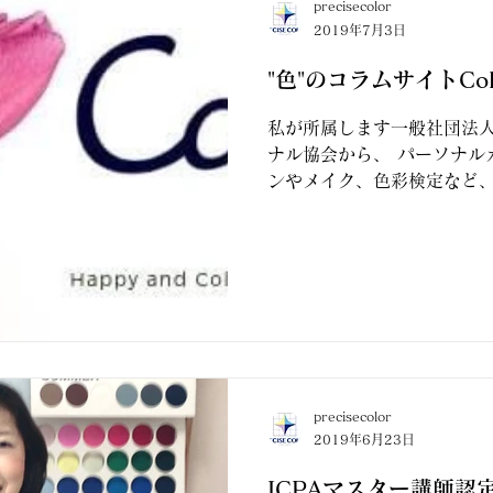
precisecolor
2019年7月3日
"色"のコラムサイトCol
私が所属します一般社団法
ナル協会から、 パーソナル
ンやメイク、色彩検定など
供するコラムサイムサイト "Co
スされました。
precisecolor
2019年6月23日
ICPAマスター講師認