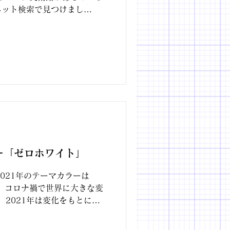
ネット検索で見つけまし
る絵。独創的です。 まず初め
でいるような3D映像を見て
ー「ゼロホワイト」
2021年のテーマカラーは
 コロナ禍で世界に大きな変
、2021年は変化をもとにゼ
るでしょうとのことで、「ゼ
。...