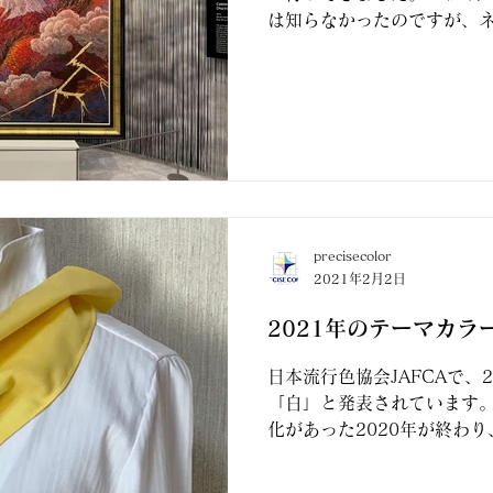
は知らなかったのですが、
た。） 最初に展示されてい
に、本当に絵の中へ入り込ん
感動！...
precisecolor
2021年2月2日
2021年のテーマカラ
日本流行色協会JAFCAで、
「白」と発表されています。
化があった2020年が終わり
ロから考え行動する年にな
ロホワイト」と名付けています