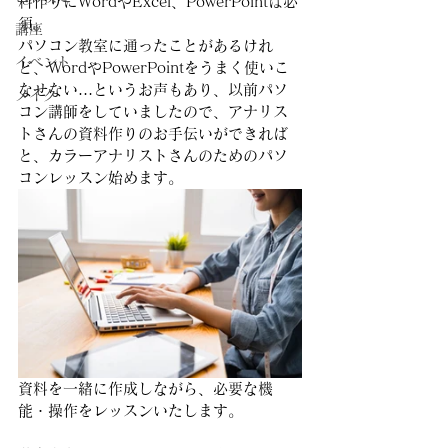
料作りにWordやExcel、PowerPointは必
須。
講座
パソコン教室に通ったことがあるけれ
イベント
ど、WordやPowerPointをうまく使いこ
なせない…というお声もあり、以前パソ
メイク
コン講師をしていましたので、アナリス
トさんの資料作りのお手伝いができれば
と、カラーアナリストさんのためのパソ
コンレッスン始めます。
資料を一緒に作成しながら、必要な機
能・操作をレッスンいたします。