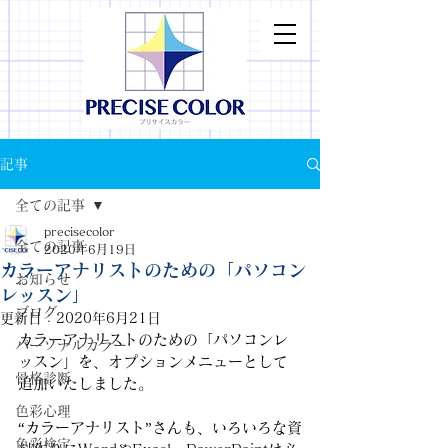
記事
全ての記事
precisecolor
全ての記事
2020年6月19日
カラーアナリストのための「パソコン
お知らせ
レッスン」
ブログ
更新日：
2020年6月21日
カラーアナリストのための「パソコンレ
パーソナルカラー
ッスン」を、オプションメニューとして
骨格診断
追加いたしました。
色彩心理
“カラーアナリスト”さんも、いろいろな資
色彩検定