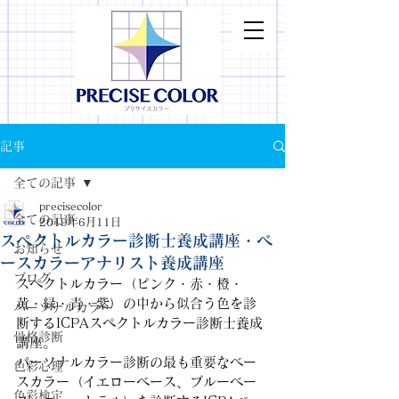
記事
全ての記事
precisecolor
全ての記事
2019年6月11日
スペクトルカラー診断士養成講座・ベ
お知らせ
ースカラーアナリスト養成講座
ブログ
スペクトルカラー（ピンク・赤・橙・
黄・緑・青・紫）の中から似合う色を診
パーソナルカラー
断するICPAスペクトルカラー診断士養成
骨格診断
講座。
パーソナルカラー診断の最も重要なベー
色彩心理
スカラー（イエローベース、ブルーベー
色彩検定