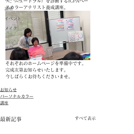
ス、ニュートラル）を診断するICPAベー
スカラーアナリスト養成講座。
講座
イベント
メイク
それぞれのホームページを準備中です。
完成次第お知らせいたします。
今しばらくお待ちくださいませ。
お知らせ
パーソナルカラー
講座
すべて表示
最新記事