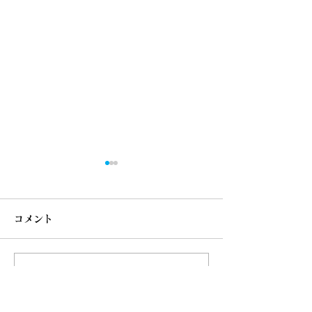
コメント
コメントを追加…
色と向き合うアップデー
印象美・眉とチ
トの時間。アナリスト向
イクレッスン 