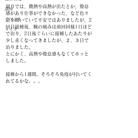
周りでは、微熱や高熱が出たとか、倦怠
講座
感があり仕事ができなかった、など色々
イベント
話を聞いていて不安ではありましたが、2
回目接種後、腕の痛みは前回同様1日ほど
メイク
で治り、2日後ぐらいに接種したあたりが
少し赤くなってきましたが、２、３日で
治りました。
とにかく、高熱や倦怠感もなくてホッと
しました。
接種から1週間。そろそろ免疫が付いてく
れてるかな。。。