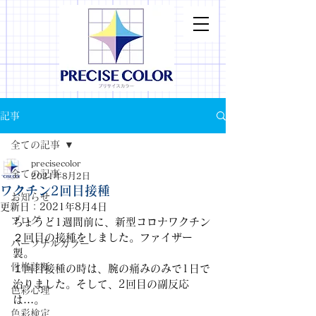
記事
全ての記事
precisecolor
全ての記事
2021年8月2日
ワクチン2回目接種
お知らせ
更新日：
2021年8月4日
ブログ
ちょうど1週間前に、新型コロナワクチン
２回目の接種をしました。ファイザー
パーソナルカラー
製。
骨格診断
１回目接種の時は、腕の痛みのみで1日で
治りました。そして、2回目の副反応
色彩心理
は…。
色彩検定