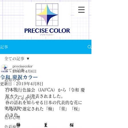
記事
全ての記事
precisecolor
全ての記事
2019年4月6日
令和 慶祝カラー
お知らせ
更新日：
2019年4月8日
ブログ
日本流行色協会（JAFCA）から「令和 慶
祝カラー」が発表されました。
パーソナルカラー
春の訪れを知らせる日本の代表的な花に
骨格診断
ちなんで選定された「梅」「菫」「桜」
の３色。
色彩心理
色彩検定