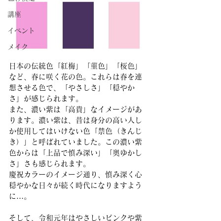
講座
イベント
メイク
日本の伝統色「紅梅」「菫色」「桜色」
など、春に咲く花の色。これらは春を連
想させる色で、「やさしさ」「穏やか
さ」が感じられます。
また、濃い紫は「高貴」なイメージがあ
ります。濃い紫は、昔は身分の高い人し
か使用してはいけない色「禁色（きんじ
き）」と呼ばれていました。この濃い紫
色からは「上品で慎み深い」「奥ゆかし
さ」さも感じられます。
慶祝カラーのイメージ通り、慎み深く心
穏やかな日々が続く時代になりますよう
に…。
そして、令和元年はやさしいピンクや紫