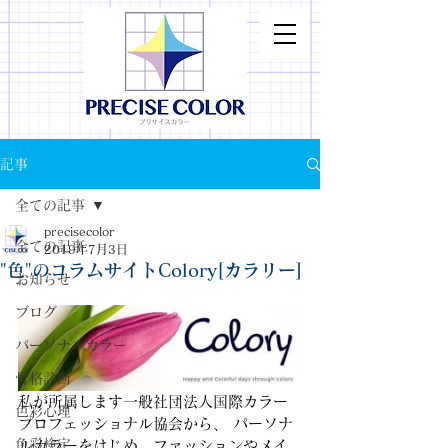
記事
全ての記事
precisecolor
全ての記事
2019年7月3日
"色"のコラムサイトColory[カラリー]
お知らせ
ブログ
パーソナルカラー
骨格診断
私が所属します一般社団法人国際カラー
色彩心理
プロフェッショナル協会から、 パーソナ
色彩検定
ルカラーをはじめ、ファッションやメイ