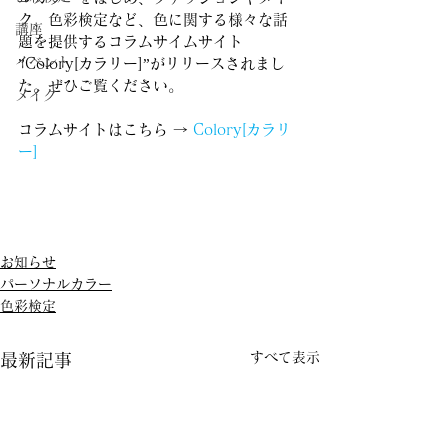
ク、色彩検定など、色に関する様々な話
講座
題を提供するコラムサイムサイト 
イベント
”Colory[カラリー]”がリリースされまし
た。ぜひご覧ください。
メイク
コラムサイトはこちら → 
Colory[カラリ
ー]
お知らせ
パーソナルカラー
色彩検定
すべて表示
最新記事