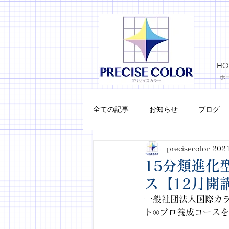
HO
ホ
全ての記事
お知らせ
ブログ
precisecolor
202
メイク
15分類進化
ス【12月開
一般社団法人国際カ
ト®プロ養成コースを