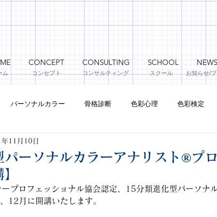
ME
CONCEPT
CONSULTING
SCHOOL
NEW
ーム
コンセプト
コンサルティング
​スクール
お知らせ​/
パーソナルカラー
骨格診断
色彩心理
色彩検定
1年11月10日
型パーソナルカラーアナリスト®プ
講】
ラープロフェッショナル協会認定、15分類進化型パーソナ
、12月に開講いたします。