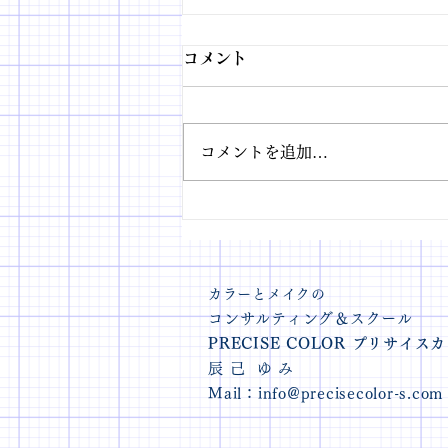
コメント
コメントを追加…
肌色から導き出す「本当に似
合う」メイクカラー講座を開
講いたしました
カラーとメイクの
コンサルティング＆スクール
PRECISE COLOR プリサイ
辰 己 ゆ み
Mail：
info@precisecolor-s.com