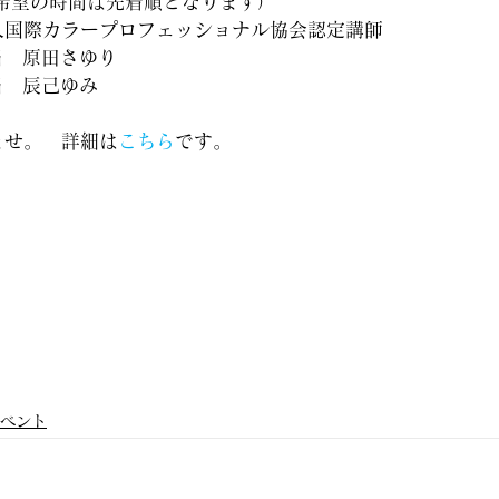
希望の時間は先着順となります）
人国際カラープロフェッショナル協会認定講師
当　原田さゆり
当　辰己ゆみ
ませ。　詳細は
こちら
です。
ベント