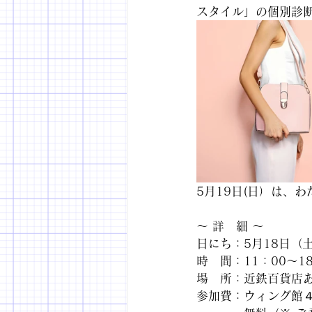
スタイル」の個別診
5月19日(日）は、
～ 詳　細 ～
日にち：5月18日（
時　間：11：00～1
場　所：近鉄百貨店あ
参加費：ウィング館４