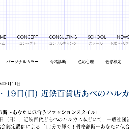
ME
CONCEPT
CONSULTING
SCHOOL
NEW
ーム
コンセプト
コンサルティング
​スクール
お知らせ​/
パーソナルカラー
骨格診断
色彩心理
色彩検定
9年5月11日
)・19日(日) 近鉄百貨店あべのハル
会
格診断～あなたに似合うファッションスタイル」
9日（日）、近鉄百貨店あべのハルカス本店にて、一般社団
協会認定講師による「10分で輝く！骨格診断～あなたに似