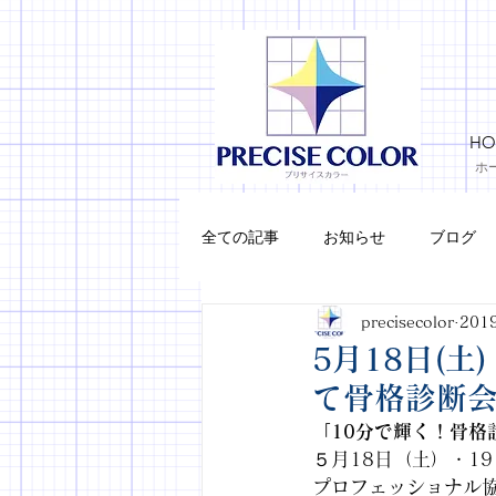
HO
ホ
全ての記事
お知らせ
ブログ
precisecolor
201
メイク
5月18日(土
て骨格診断
「10分で輝く！骨
５月18日（土）・1
プロフェッショナル