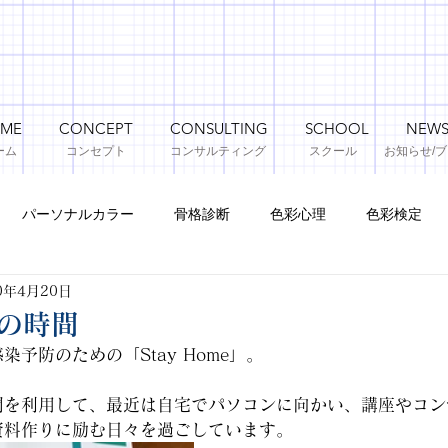
ME
CONCEPT
CONSULTING
SCHOOL
NEW
ーム
コンセプト
コンサルティング
​スクール
お知らせ​/
パーソナルカラー
骨格診断
色彩心理
色彩検定
0年4月20日
e の時間
予防のための「Stay Home」。
間を利用して、最近は自宅でパソコンに向かい、講座やコン
資料作りに励む日々を過ごしています。