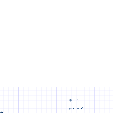
色と向き合うアップデートの
印象
時間。アナリスト向け勉強会
レッ
を開催しました
ホーム
コンセプト