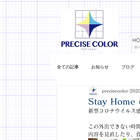
HO
ホ
全ての記事
お知らせ
ブログ
precisecolor
202
メイク
Stay Hom
新型コロナウイルス感染
この外出できない時
内容を見直したり、