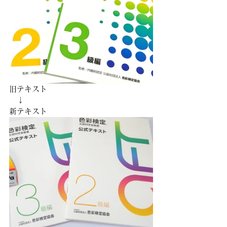
旧テキスト
　↓　
新テキスト