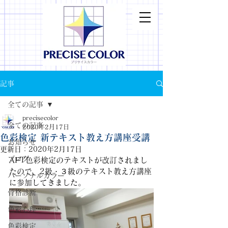
記事
全ての記事
precisecolor
全ての記事
2020年2月17日
色彩検定 新テキスト教え方講座受講
お知らせ
更新日：
2020年2月17日
ブログ
AFT色彩検定のテキストが改訂されまし
たので、2級・３級のテキスト教え方講座
パーソナルカラー
に参加してきました。
骨格診断
色彩心理
色彩検定